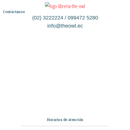
Contáctanos
(02) 3222224 / 099472 5280
info@theowl.ec
Categorías
Librería
Ficción
No Ficción
Infantil
Quiénes somos
Contáctanos
Horarios de atención