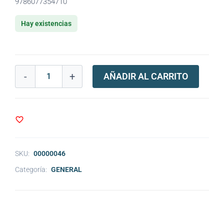
9786077354710
Hay existencias
-
+
AÑADIR AL CARRITO
SKU:
00000046
Categoría:
GENERAL