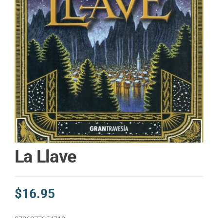
La Llave
$
16.95