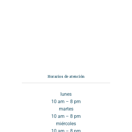
Categorías
Librería
Ficción
No Ficción
Infantil
Quiénes somos
Contáctanos
Horarios de atención
lunes
10 am – 8 pm
martes
10 am – 8 pm
miércoles
10 am – 8 pm