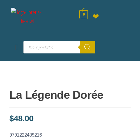
0
❤
La Légende Dorée
$
48.00
9791222489216