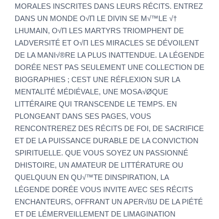
MORALES INSCRITES DANS LEURS RÉCITS. ENTREZ
DANS UN MONDE O√Π LE DIVIN SE M√™LE √†
LHUMAIN, O√Π LES MARTYRS TRIOMPHENT DE
LADVERSITÉ ET O√Π LES MIRACLES SE DÉVOILENT
DE LA MANI√®RE LA PLUS INATTENDUE. LA LÉGENDE
DORÉE NEST PAS SEULEMENT UNE COLLECTION DE
BIOGRAPHIES ; CEST UNE RÉFLEXION SUR LA
MENTALITÉ MÉDIÉVALE, UNE MOSA√ØQUE
LITTÉRAIRE QUI TRANSCENDE LE TEMPS. EN
PLONGEANT DANS SES PAGES, VOUS
RENCONTREREZ DES RÉCITS DE FOI, DE SACRIFICE
ET DE LA PUISSANCE DURABLE DE LA CONVICTION
SPIRITUELLE. QUE VOUS SOYEZ UN PASSIONNÉ
DHISTOIRE, UN AMATEUR DE LITTÉRATURE OU
QUELQUUN EN QU√™TE DINSPIRATION, LA
LÉGENDE DORÉE VOUS INVITE AVEC SES RÉCITS
ENCHANTEURS, OFFRANT UN APER√ßU DE LA PIÉTÉ
ET DE LÉMERVEILLEMENT DE LIMAGINATION