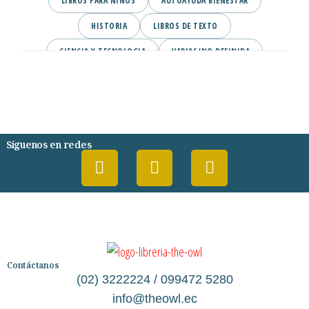
LIBROS PARA NINOS
AUTOAYUDA BIENESTAR
HISTORIA
LIBROS DE TEXTO
CIENCIA Y TECNOLOGIA
VARIAS/NO DEFINIDA
DESARROLLO PERSONAL
AGENDA
COMICS
PSIQUIATRIA Y PSICOLOGIA
Síguenos en redes
Contáctanos
(02) 3222224 / 099472 5280
info@theowl.ec