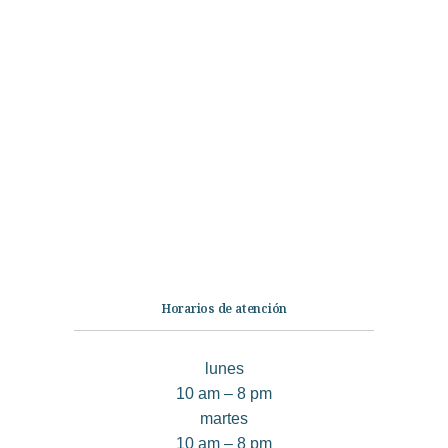
Categorías
Librería
Ficción
No Ficción
Infantil
Quiénes somos
Contáctanos
Horarios de atención
lunes
10 am – 8 pm
martes
10 am – 8 pm