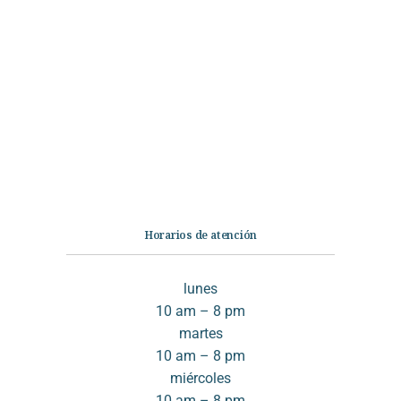
Categorías
Librería
Ficción
No Ficción
Infantil
Quiénes somos
Contáctanos
Horarios de atención
lunes
10 am – 8 pm
martes
10 am – 8 pm
miércoles
10 am – 8 pm