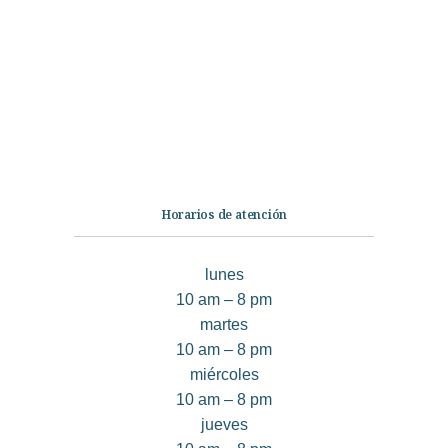
Ficción
No Ficción
Infantil
Quiénes somos
Contáctanos
Horarios de atención
lunes
10 am – 8 pm
martes
10 am – 8 pm
miércoles
10 am – 8 pm
jueves