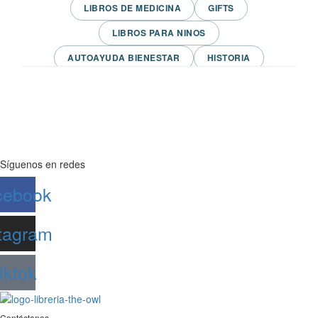
LIBROS DE MEDICINA
GIFTS
LIBROS PARA NINOS
AUTOAYUDA BIENESTAR
HISTORIA
LIBROS DE TEXTO
CIENCIA Y TECNOLOGIA
VARIAS/NO DEFINIDA
DESARROLLO PERSONAL
AGENDA
COMICS
PSIQUIATRIA Y PSICOLOGIA
Síguenos en redes
cebook
tagram
iktok
Contáctanos