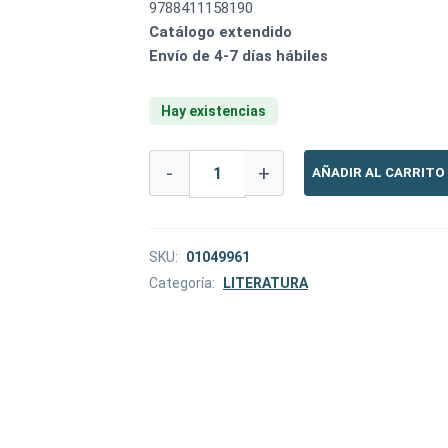
9788411158190
Catálogo extendido
Envío de 4-7 días hábiles
Hay existencias
LA
-
+
AÑADIR AL CARRITO
CARGA
DE
LOS
TRES
REINOS
SKU:
01049961
cantidad
Categoría:
LITERATURA