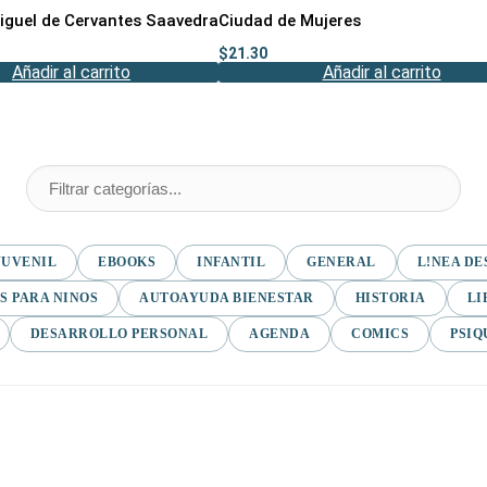
iguel de Cervantes Saavedra
Ciudad de Mujeres
$
21.30
Añadir al carrito
Añadir al carrito
JUVENIL
EBOOKS
INFANTIL
GENERAL
L!NEA DE
S PARA NINOS
AUTOAYUDA BIENESTAR
HISTORIA
LI
DESARROLLO PERSONAL
AGENDA
COMICS
PSIQ