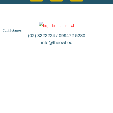
Contáctanos
(02) 3222224 / 099472 5280
info@theowl.ec
Categorías
Librería
Ficción
No Ficción
Infantil
Quiénes somos
Contáctanos