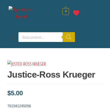
0
Justice-Ross Krueger
$
5.00
761941245096