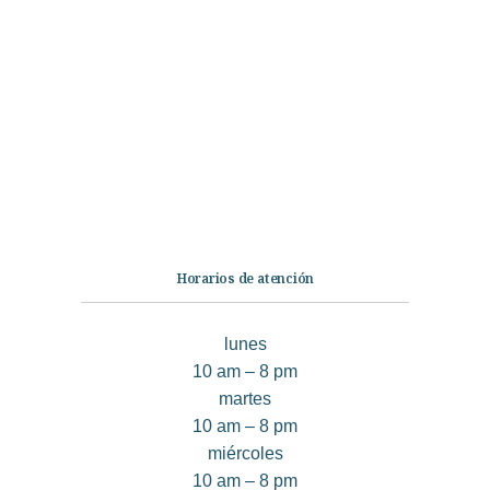
Categorías
Librería
Ficción
No Ficción
Infantil
Quiénes somos
Contáctanos
Horarios de atención
lunes
10 am – 8 pm
martes
10 am – 8 pm
miércoles
10 am – 8 pm