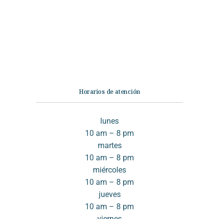
No Ficción
Infantil
Quiénes somos
Contáctanos
Horarios de atención
lunes
10 am – 8 pm
martes
10 am – 8 pm
miércoles
10 am – 8 pm
jueves
10 am – 8 pm
viernes