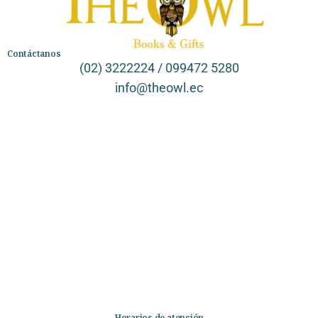
Contáctanos
(02) 3222224 / 099472 5280
info@theowl.ec
Categorías
Librería
Ficción
No Ficción
Infantil
Quiénes somos
Contáctanos
Horarios de atención