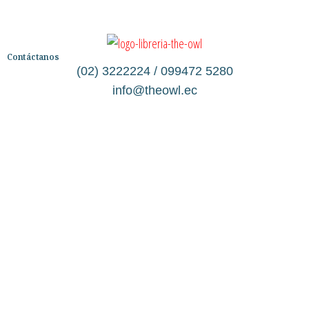
Contáctanos
(02) 3222224 / 099472 5280
info@theowl.ec
Categorías
Librería
Ficción
No Ficción
Infantil
Quiénes somos
Contáctanos