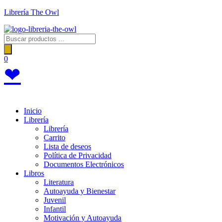
Saltar
Librería The Owl
al
contenido
Búsqueda
de
productos
0
❤
Menú
Inicio
Librería
Librería
Carrito
Lista de deseos
Política de Privacidad
Documentos Electrónicos
Libros
Literatura
Autoayuda y Bienestar
Juvenil
Infantil
Motivación y Autoayuda