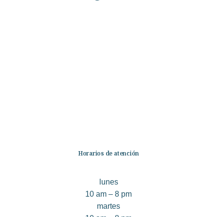
Categorías
Librería
Ficción
No Ficción
Infantil
Quiénes somos
Contáctanos
Horarios de atención
lunes
10 am – 8 pm
martes