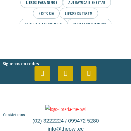
LIBROS PARA NINOS
AUTOAYUDA BIENESTAR
HISTORIA
LIBROS DE TEXTO
CIENCIA Y TECNOLOGIA
VARIAS/NO DEFINIDA
DESARROLLO PERSONAL
AGENDA
COMICS
PSIQUIATRIA Y PSICOLOGIA
Síguenos en redes
Contáctanos
(02) 3222224 / 099472 5280
info@theowl.ec