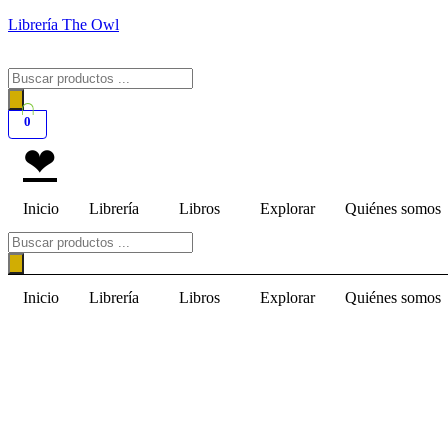
Saltar
Librería The Owl
al
contenido
Búsqueda
de
productos
0
❤
Inicio
Librería
Libros
Explorar
Quiénes somos
Búsqueda
de
productos
Inicio
Librería
Libros
Explorar
Quiénes somos