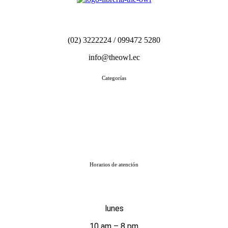
(02) 3222224 / 099472 5280
info@theowl.ec
Categorías
Horarios de atención
lunes
10 am – 8 pm