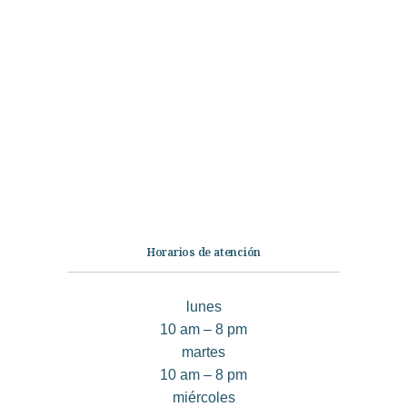
Categorías
Librería
Ficción
No Ficción
Infantil
Quiénes somos
Contáctanos
Horarios de atención
lunes
10 am – 8 pm
martes
10 am – 8 pm
miércoles