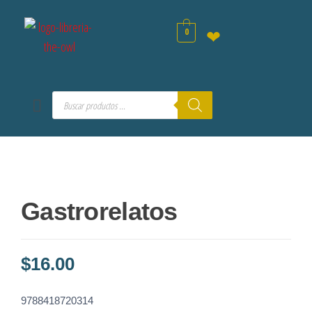
0
❤
Gastrorelatos
$
16.00
9788418720314