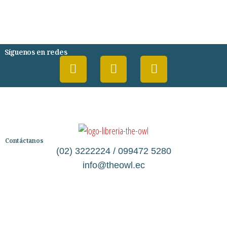
DESARROLLO PERSONAL
AGENDA
COMICS
PSIQUIATRIA Y PSICOLOGIA
Síguenos en redes
Contáctanos
(02) 3222224 / 099472 5280
info@theowl.ec
Categorías
Librería