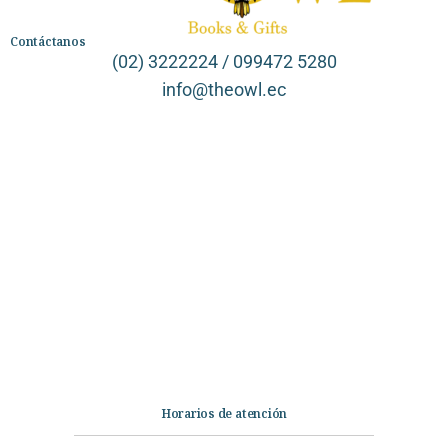
Contáctanos
(02) 3222224 / 099472 5280
info@theowl.ec
Categorías
Librería
Ficción
No Ficción
Infantil
Quiénes somos
Contáctanos
Horarios de atención