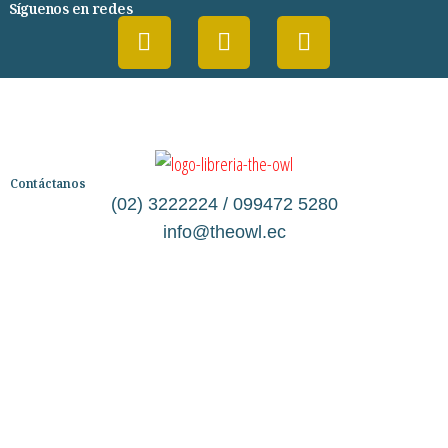
Síguenos en redes
Contáctanos
(02) 3222224 / 099472 5280
info@theowl.ec
Categorías
Librería
Ficción
No Ficción
Infantil
Quiénes somos