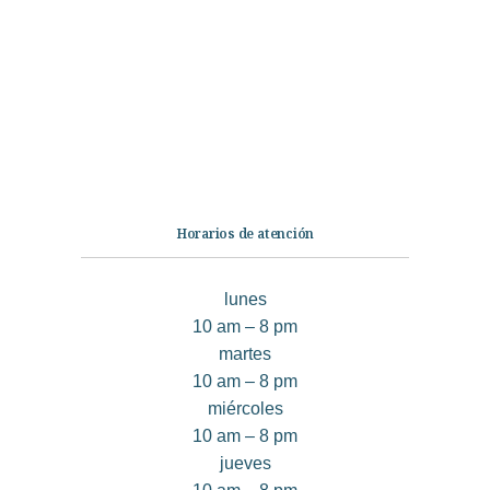
Ficción
No Ficción
Infantil
Quiénes somos
Contáctanos
Horarios de atención
lunes
10 am – 8 pm
martes
10 am – 8 pm
miércoles
10 am – 8 pm
jueves