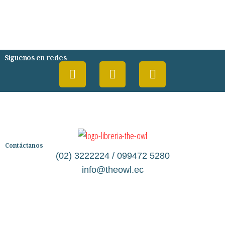
DESARROLLO PERSONAL
AGENDA
COMICS
PSIQUIATRIA Y PSICOLOGIA
Síguenos en redes
Contáctanos
(02) 3222224 / 099472 5280
info@theowl.ec
Categorías
Librería