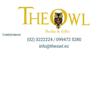
Contáctanos
(02) 3222224 / 099472 5280
info@theowl.ec
Categorías
Librería
Ficción
No Ficción
Infantil
Quiénes somos
Contáctanos