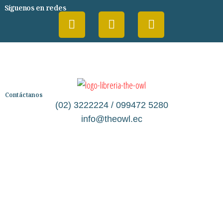
Síguenos en redes
Contáctanos
(02) 3222224 / 099472 5280
info@theowl.ec
Categorías
Librería
Ficción
No Ficción
Infantil