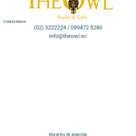
Contáctanos
(02) 3222224 / 099472 5280
info@theowl.ec
Categorías
Librería
Ficción
No Ficción
Infantil
Quiénes somos
Contáctanos
Horarios de atención