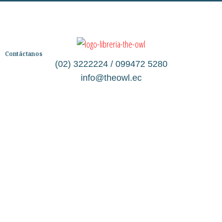
Contáctanos
(02) 3222224 / 099472 5280
info@theowl.ec
Categorías
Librería
Ficción
No Ficción
Infantil
Quiénes somos
Contáctanos