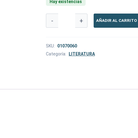
Hay existencias
EL
-
+
AÑADIR AL CARRITO
MURMULLO
DE
LAS
ABEJAS
cantidad
SKU:
01070060
Categoría:
LITERATURA