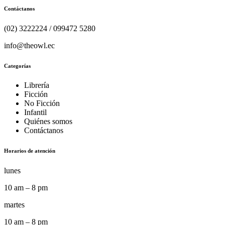
Contáctanos
(02) 3222224 / 099472 5280
info@theowl.ec
Categorías
Librería
Ficción
No Ficción
Infantil
Quiénes somos
Contáctanos
Horarios de atención
lunes
10 am – 8 pm
martes
10 am – 8 pm