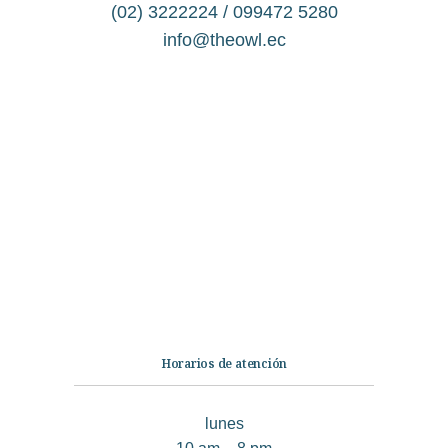
(02) 3222224 / 099472 5280
info@theowl.ec
Categorías
Librería
Ficción
No Ficción
Infantil
Quiénes somos
Contáctanos
Horarios de atención
lunes