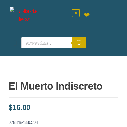
0
❤
El Muerto Indiscreto
$
16.00
9788484336594