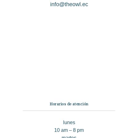
info@theowl.ec
Categorías
Librería
Ficción
No Ficción
Infantil
Quiénes somos
Contáctanos
Horarios de atención
lunes
10 am – 8 pm
martes