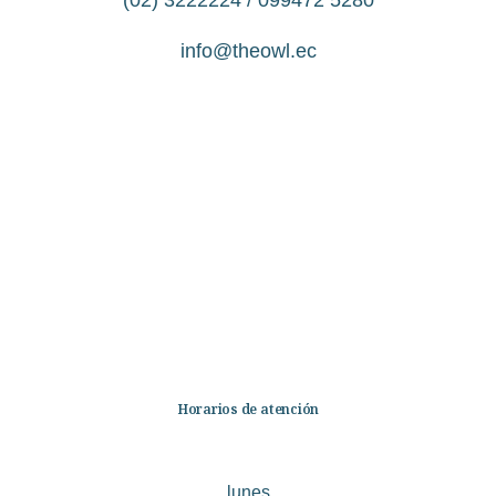
info@theowl.ec
Categorías
Librería
Ficción
No Ficción
Infantil
Quiénes somos
Contáctanos
Horarios de atención
lunes