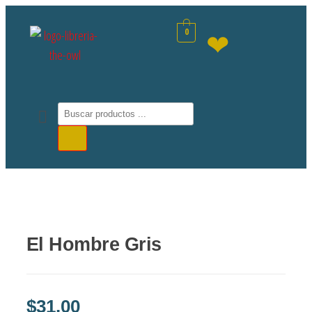
0
❤
El Hombre Gris
$
31.00