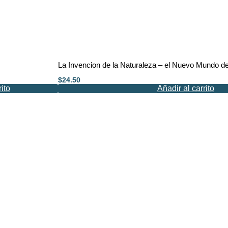
La Invencion de la Naturaleza – el Nuevo Mundo d
$
24.50
rito
Añadir al carrito