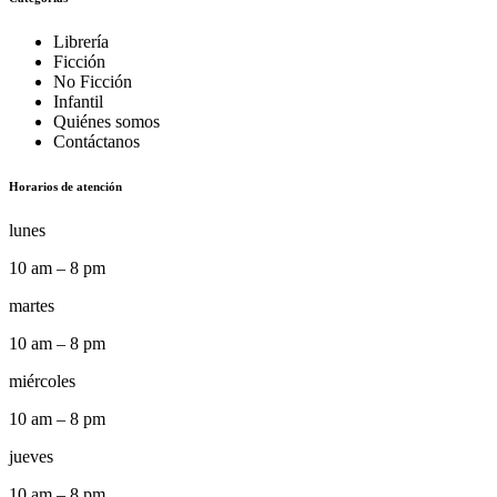
Librería
Ficción
No Ficción
Infantil
Quiénes somos
Contáctanos
Horarios de atención
lunes
10 am – 8 pm
martes
10 am – 8 pm
miércoles
10 am – 8 pm
jueves
10 am – 8 pm