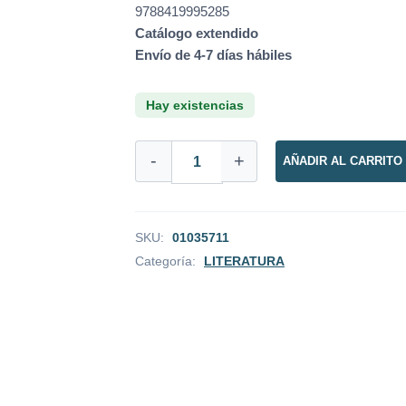
9788419995285
Catálogo extendido
Envío de 4-7 días hábiles
Hay existencias
EL
-
+
AÑADIR AL CARRITO
GOLPE
QUE
DERROCÓ
A
FRANCO
SKU:
01035711
cantidad
Categoría:
LITERATURA