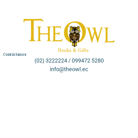
Contáctanos
(02) 3222224 / 099472 5280
info@theowl.ec
Categorías
Librería
Ficción
No Ficción
Infantil
Quiénes somos