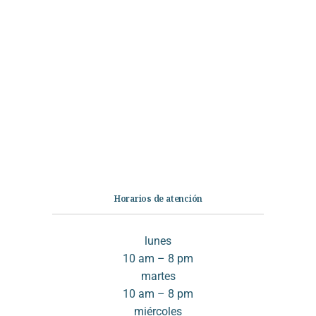
Categorías
Librería
Ficción
No Ficción
Infantil
Quiénes somos
Contáctanos
Horarios de atención
lunes
10 am – 8 pm
martes
10 am – 8 pm
miércoles