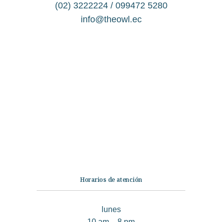
(02) 3222224 / 099472 5280
info@theowl.ec
Categorías
Librería
Ficción
No Ficción
Infantil
Quiénes somos
Contáctanos
Horarios de atención
lunes
10 am – 8 pm