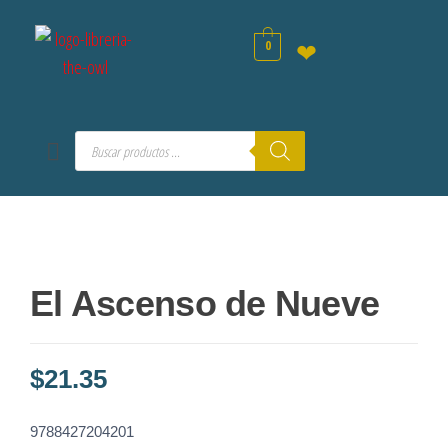
0
❤
El Ascenso de Nueve
$
21.35
9788427204201