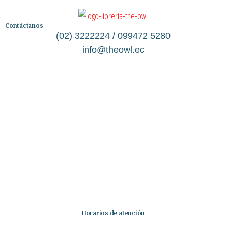
Contáctanos
(02) 3222224 / 099472 5280
info@theowl.ec
Categorías
Librería
Ficción
No Ficción
Infantil
Quiénes somos
Contáctanos
Horarios de atención