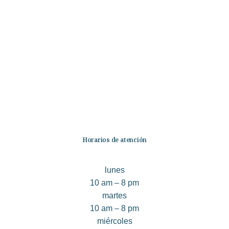
Categorías
Librería
Ficción
No Ficción
Infantil
Quiénes somos
Contáctanos
Horarios de atención
lunes
10 am – 8 pm
martes
10 am – 8 pm
miércoles