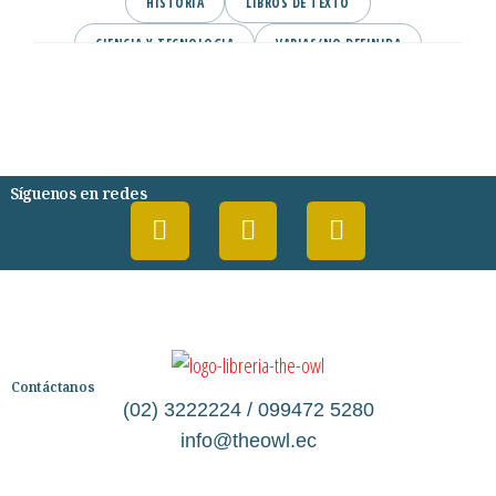
HISTORIA
LIBROS DE TEXTO
CIENCIA Y TECNOLOGIA
VARIAS/NO DEFINIDA
DESARROLLO PERSONAL
AGENDA
COMICS
PSIQUIATRIA Y PSICOLOGIA
Síguenos en redes
Contáctanos
(02) 3222224 / 099472 5280
info@theowl.ec