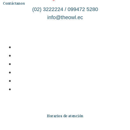
Contáctanos
(02) 3222224 / 099472 5280
info@theowl.ec
Categorías
Librería
Ficción
No Ficción
Infantil
Quiénes somos
Contáctanos
Horarios de atención