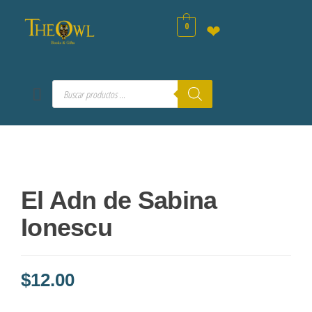
0
❤
El Adn de Sabina
Ionescu
$
12.00