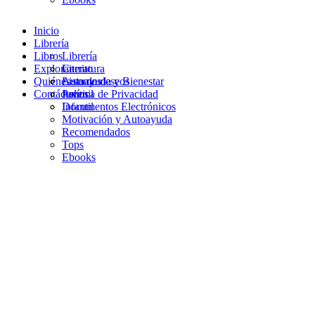
Inicio
Librería
Libros
Librería
Explorar
Carrito
Literatura
Quiénes somos
Lista de deseos
Autoayuda y Bienestar
Contáctanos
Política de Privacidad
Juvenil
Documentos Electrónicos
Infantil
Motivación y Autoayuda
Recomendados
Tops
Ebooks