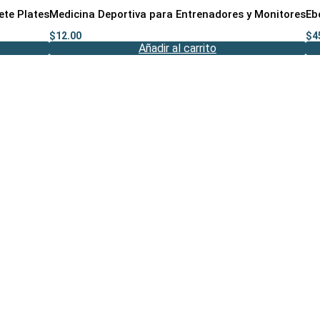
te Plates
Medicina Deportiva para Entrenadores y Monitores
Eb
$
12.00
$
4
Añadir al carrito