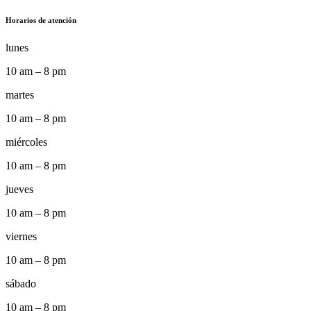
Horarios de atención
lunes
10 am – 8 pm
martes
10 am – 8 pm
miércoles
10 am – 8 pm
jueves
10 am – 8 pm
viernes
10 am – 8 pm
sábado
10 am – 8 pm