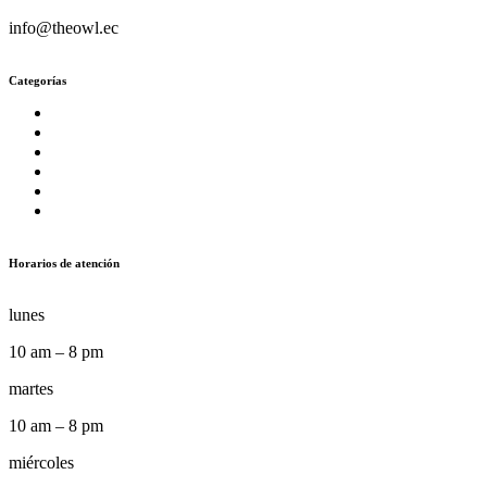
info@theowl.ec
Categorías
Horarios de atención
lunes
10 am – 8 pm
martes
10 am – 8 pm
miércoles