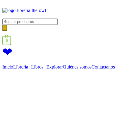
0
❤
Inicio
Librería
Libros
Explorar
Quiénes somos
Contáctanos