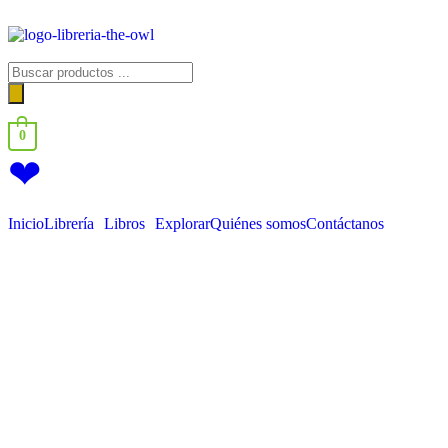
0
❤
Inicio
Librería
Libros
Explorar
Quiénes somos
Contáctanos