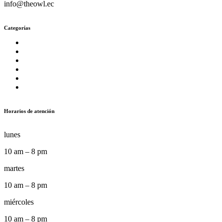
info@theowl.ec
Categorías
Horarios de atención
lunes
10 am – 8 pm
martes
10 am – 8 pm
miércoles
10 am – 8 pm