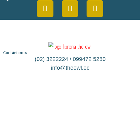
Contáctanos
(02) 3222224 / 099472 5280
info@theowl.ec
Categorías
Librería
Ficción
No Ficción
Infantil
Quiénes somos