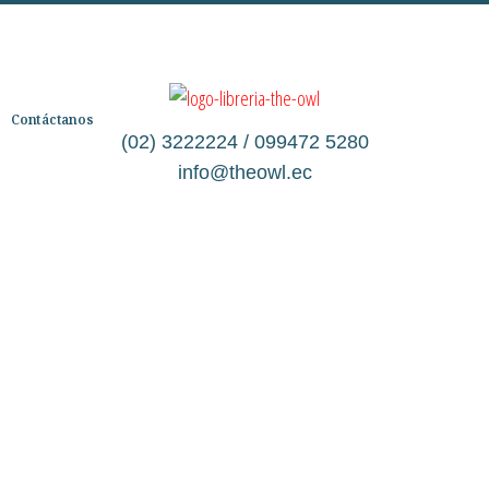
Contáctanos
(02) 3222224 / 099472 5280
info@theowl.ec
Categorías
Librería
Ficción
No Ficción
Infantil
Quiénes somos
Contáctanos