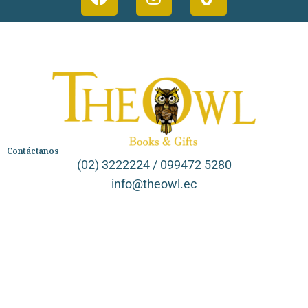
Contáctanos
(02) 3222224 / 099472 5280
info@theowl.ec
Categorías
Librería
Ficción
No Ficción