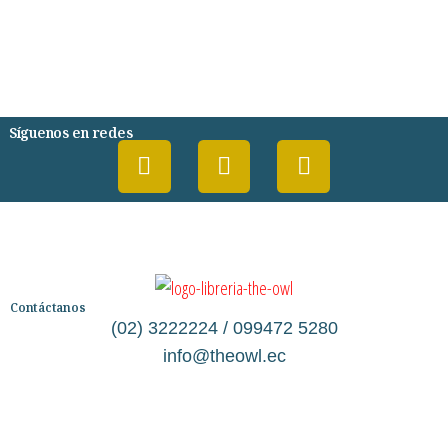
DESARROLLO PERSONAL
AGENDA
COMICS
PSIQUIATRIA Y PSICOLOGIA
Síguenos en redes
Contáctanos
(02) 3222224 / 099472 5280
info@theowl.ec
Categorías