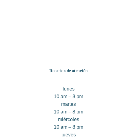
Librería
Ficción
No Ficción
Infantil
Quiénes somos
Contáctanos
Horarios de atención
lunes
10 am – 8 pm
martes
10 am – 8 pm
miércoles
10 am – 8 pm
jueves