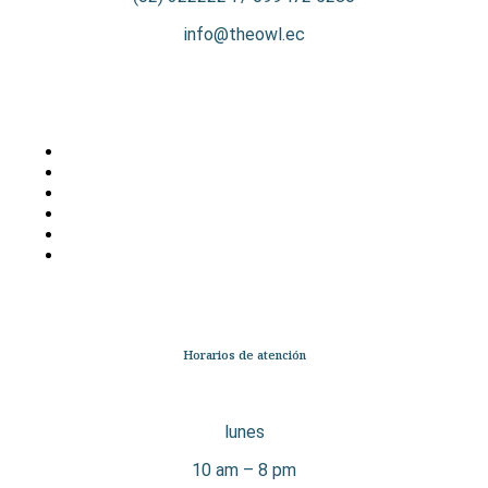
info@theowl.ec
Categorías
Librería
Ficción
No Ficción
Infantil
Quiénes somos
Contáctanos
Horarios de atención
lunes
10 am – 8 pm