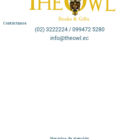
Contáctanos
(02) 3222224 / 099472 5280
info@theowl.ec
Categorías
Librería
Ficción
No Ficción
Infantil
Quiénes somos
Contáctanos
Horarios de atención