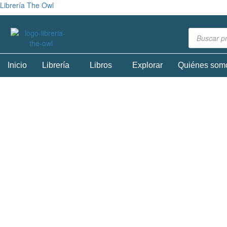
Librería The Owl
Inicio
Librería
Libros
Explorar
Quiénes som