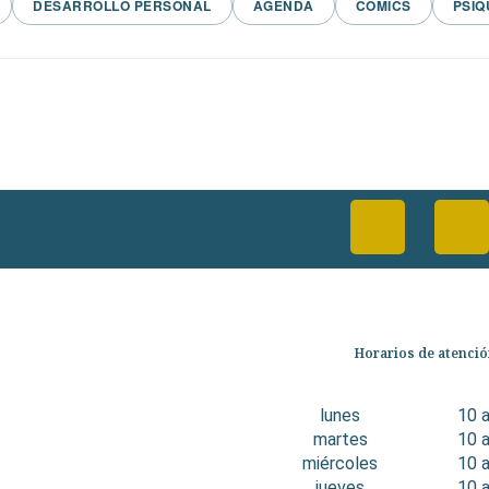
DESARROLLO PERSONAL
AGENDA
COMICS
PSIQ
Categorías
Horarios de atenci
Librería
Ficción
lunes
10 
No Ficción
martes
10 
Infantil
miércoles
10 
Quiénes somos
jueves
10 
Contáctanos