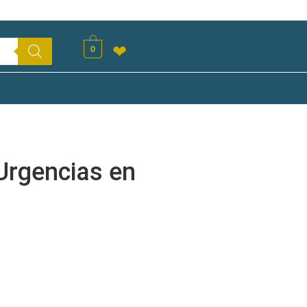
0
❤
Urgencias en