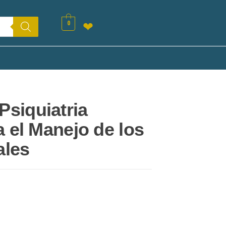
0
❤
siquiatria
a el Manejo de los
ales