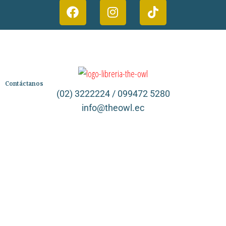
Contáctanos
(02) 3222224 / 099472 5280
info@theowl.ec
Categorías
Librería
Ficción
No Ficción
Infantil
Quiénes somos