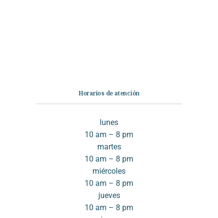
No Ficción
Infantil
Quiénes somos
Contáctanos
Horarios de atención
lunes
10 am – 8 pm
martes
10 am – 8 pm
miércoles
10 am – 8 pm
jueves
10 am – 8 pm