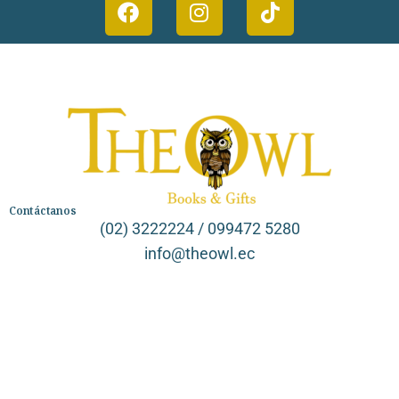
Contáctanos
(02) 3222224 / 099472 5280
info@theowl.ec
Categorías
Librería
Ficción
No Ficción