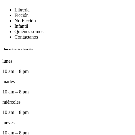
Librería
Ficción
No Ficción
Infantil
Quiénes somos
Contáctanos
Horarios de atención
lunes
10 am – 8 pm
martes
10 am – 8 pm
miércoles
10 am – 8 pm
jueves
10 am – 8 pm