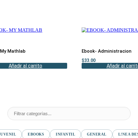
 My Mathlab
Ebook- Administracion
$
33.00
Añadir al carrito
Añadir al carri
JUVENIL
EBOOKS
INFANTIL
GENERAL
L!NEA DE